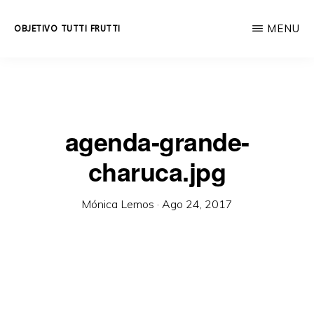
Skip
MENU
OBJETIVO TUTTI FRUTTI
to
Educación
main
integral
content
a
lo
agenda-grande-
largo
charuca.jpg
de
la
Mónica Lemos
·
Ago 24, 2017
vida.