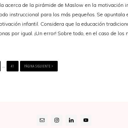
a acerca de la pirámide de Maslow en la motivación inf
odo instruccional para los más pequeños. Se apuntala e
tivación infantil. Considera que la educación tradiciona
onas por igual. ¡Un error! Sobre todo, en el caso de los n
E
PAGE
Interim
…
41
PÁGINA SIGUIENTE >
pages
omitted