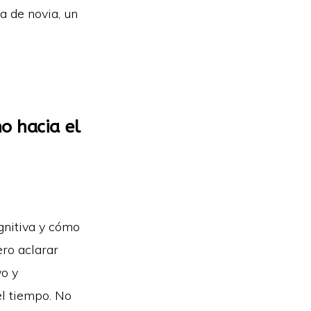
ía de novia, un
o hacia el
gnitiva y cómo
ero aclarar
vo y
el tiempo. No