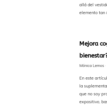
allá del vesti
elemento tan í
Mejora co
bienestar
Mónica Lemos
·
En este artícu
la suplementac
que no soy pro
expositivo, ba