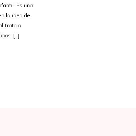
antil. Es una
n la idea de
l trata a
iños, […]