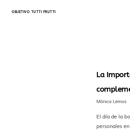
Skip
Skip
OBJETIVO TUTTI FRUTTI
to
to
Educación
primary
main
integral
navigation
content
a
lo
largo
de
La Importa
la
vida.
compleme
Mónica Lemos
·
El día de la b
personales en 