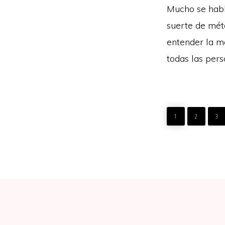
Mucho se habl
suerte de mét
entender la mo
todas las pers
PAGE
PAGE
PAG
1
2
3