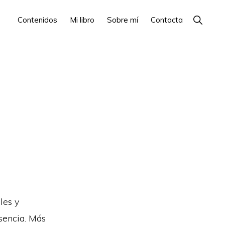
Show
Contenidos
Mi libro
Sobre mí
Contacta
Search
les y
esencia. Más