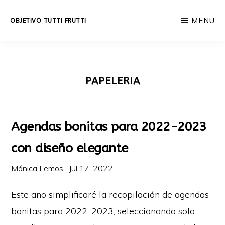
Skip
MENU
OBJETIVO TUTTI FRUTTI
to
Educación
main
integral
content
a
PAPELERIA
lo
largo
de
Agendas bonitas para 2022-2023
la
con diseño elegante
vida.
Mónica Lemos
·
Jul 17, 2022
Este año simplificaré la recopilación de agendas
bonitas para 2022-2023, seleccionando solo