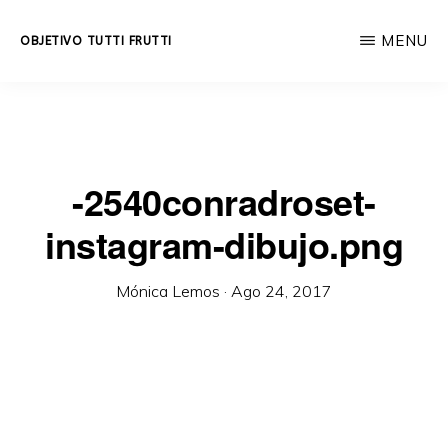
Skip
MENU
OBJETIVO TUTTI FRUTTI
to
Educación
main
integral
content
a
lo
-2540conradroset-
largo
instagram-dibujo.png
de
la
Mónica Lemos
·
Ago 24, 2017
vida.