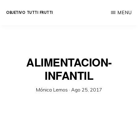
Skip
MENU
OBJETIVO TUTTI FRUTTI
to
Educación
main
integral
content
a
lo
ALIMENTACION-
largo
INFANTIL
de
la
Mónica Lemos
·
Ago 25, 2017
vida.