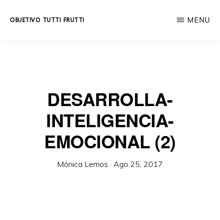
Skip
MENU
OBJETIVO TUTTI FRUTTI
to
Educación
main
integral
content
a
lo
DESARROLLA-
largo
INTELIGENCIA-
de
la
EMOCIONAL (2)
vida.
Mónica Lemos
·
Ago 25, 2017