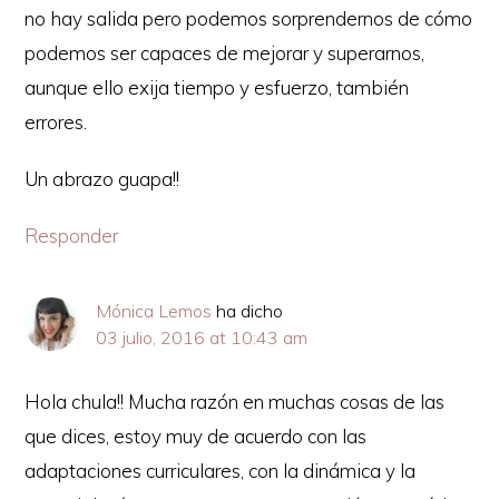
no hay salida pero podemos sorprendernos de cómo
podemos ser capaces de mejorar y superarnos,
aunque ello exija tiempo y esfuerzo, también
errores.
Un abrazo guapa!!
Responder
Mónica Lemos
ha dicho
03 julio, 2016 at 10:43 am
Copyright © 2026 · Mónica Lemos - Objetivo tutti frutti
Hola chula!! Mucha razón en muchas cosas de las
que dices, estoy muy de acuerdo con las
SOBRE MI
ENLACES DE AFILIACIÓN
COOKIES
CONTACTA
adaptaciones curriculares, con la dinámica y la