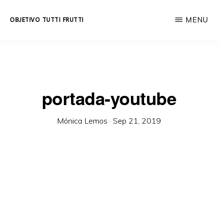
Skip
MENU
OBJETIVO TUTTI FRUTTI
to
Educación
main
integral
content
a
lo
portada-youtube
largo
de
Mónica Lemos
·
Sep 21, 2019
la
vida.