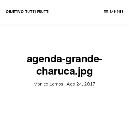
Skip
MENU
OBJETIVO TUTTI FRUTTI
to
Educación
main
integral
content
a
lo
agenda-grande-
largo
charuca.jpg
de
la
Mónica Lemos
·
Ago 24, 2017
vida.