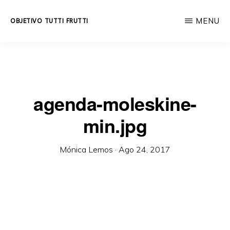
Skip
MENU
OBJETIVO TUTTI FRUTTI
to
Educación
main
integral
content
a
lo
agenda-moleskine-
largo
min.jpg
de
la
Mónica Lemos
·
Ago 24, 2017
vida.