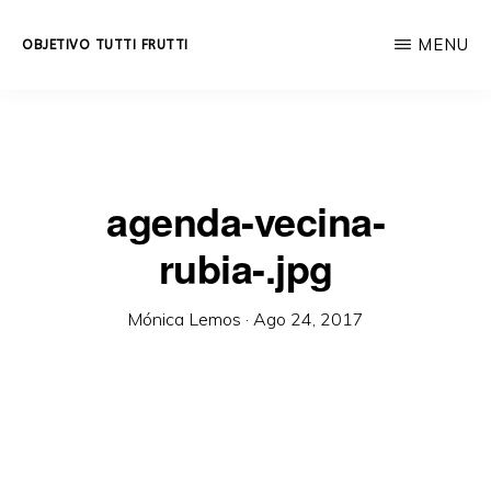
Skip
MENU
OBJETIVO TUTTI FRUTTI
to
Educación
main
integral
content
a
lo
agenda-vecina-
largo
rubia-.jpg
de
la
Mónica Lemos
·
Ago 24, 2017
vida.