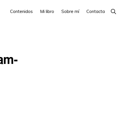
Show
Contenidos
Mi libro
Sobre mí
Contacta
Search
am-