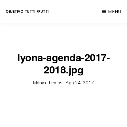
Skip
MENU
OBJETIVO TUTTI FRUTTI
to
Educación
main
integral
content
a
lo
lyona-agenda-2017-
largo
2018.jpg
de
la
Mónica Lemos
·
Ago 24, 2017
vida.