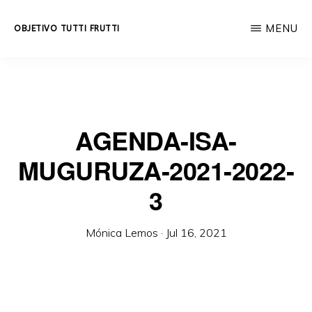
Skip
MENU
OBJETIVO TUTTI FRUTTI
to
Educación
main
integral
content
a
lo
AGENDA-ISA-
largo
MUGURUZA-2021-2022-
de
la
3
vida.
Mónica Lemos
·
Jul 16, 2021