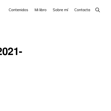
Show
Contenidos
Mi libro
Sobre mí
Contacta
Search
021-