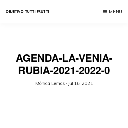
Skip
MENU
OBJETIVO TUTTI FRUTTI
to
Educación
main
integral
content
a
lo
AGENDA-LA-VENIA-
largo
RUBIA-2021-2022-0
de
la
Mónica Lemos
·
Jul 16, 2021
vida.