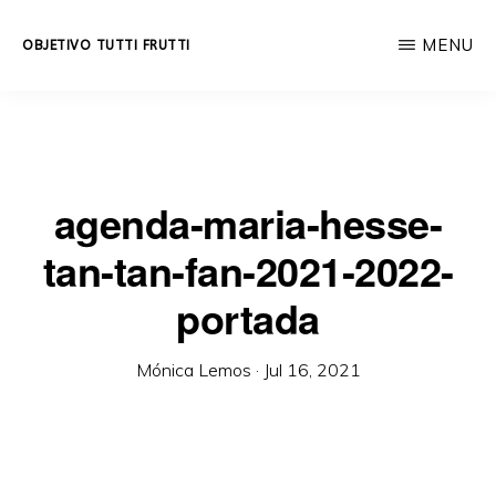
Skip
MENU
OBJETIVO TUTTI FRUTTI
to
Educación
main
integral
content
a
lo
agenda-maria-hesse-
largo
tan-tan-fan-2021-2022-
de
la
portada
vida.
Mónica Lemos
·
Jul 16, 2021