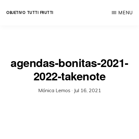
Skip
MENU
OBJETIVO TUTTI FRUTTI
to
Educación
main
integral
content
a
lo
agendas-bonitas-2021-
largo
2022-takenote
de
la
Mónica Lemos
·
Jul 16, 2021
vida.