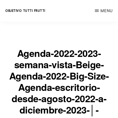
Skip
MENU
OBJETIVO TUTTI FRUTTI
to
Educación
main
integral
content
a
lo
Agenda-2022-2023-
largo
semana-vista-Beige-
de
la
Agenda-2022-Big-Size-
vida.
Agenda-escritorio-
desde-agosto-2022-a-
diciembre-2023-│-