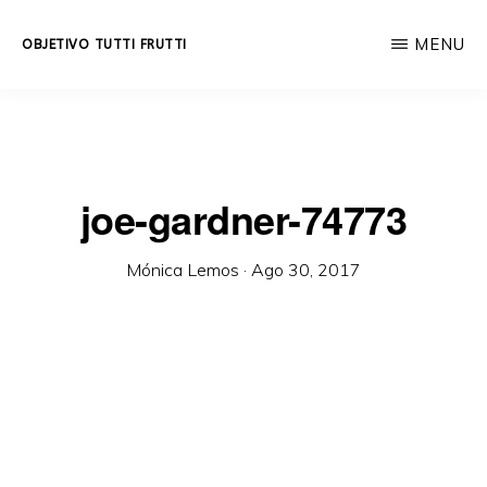
Skip
MENU
OBJETIVO TUTTI FRUTTI
to
Educación
main
integral
content
a
lo
joe-gardner-74773
largo
de
Mónica Lemos
·
Ago 30, 2017
la
vida.