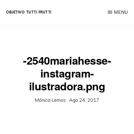
Skip
MENU
OBJETIVO TUTTI FRUTTI
to
Educación
main
integral
content
a
lo
-2540mariahesse-
largo
instagram-
de
la
ilustradora.png
vida.
Mónica Lemos
·
Ago 24, 2017