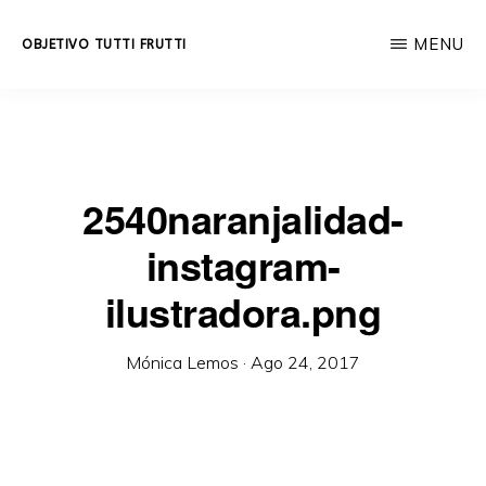
Skip
MENU
OBJETIVO TUTTI FRUTTI
to
Educación
main
integral
content
a
lo
2540naranjalidad-
largo
instagram-
de
la
ilustradora.png
vida.
Mónica Lemos
·
Ago 24, 2017