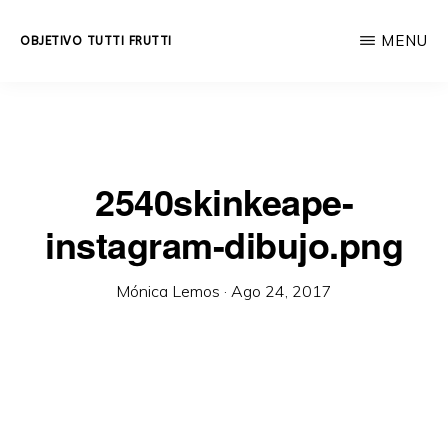
Skip
MENU
OBJETIVO TUTTI FRUTTI
to
Educación
main
integral
content
a
lo
2540skinkeape-
largo
instagram-dibujo.png
de
la
Mónica Lemos
·
Ago 24, 2017
vida.