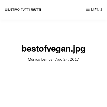
Skip
MENU
OBJETIVO TUTTI FRUTTI
to
Educación
main
integral
content
a
lo
bestofvegan.jpg
largo
de
Mónica Lemos
·
Ago 24, 2017
la
vida.