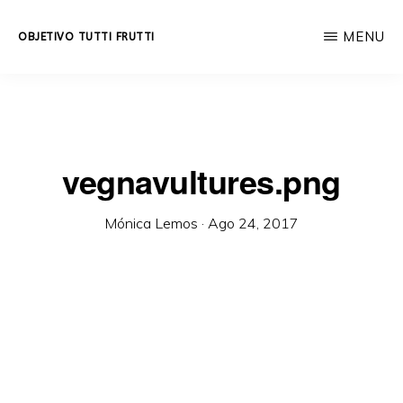
Skip
MENU
OBJETIVO TUTTI FRUTTI
to
Educación
main
integral
content
a
lo
vegnavultures.png
largo
de
Mónica Lemos
·
Ago 24, 2017
la
vida.