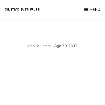
Skip
MENU
OBJETIVO TUTTI FRUTTI
to
Educación
main
integral
content
a
lo
Mónica Lemos
·
Ago 30, 2017
largo
de
la
vida.