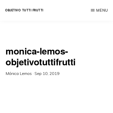
Skip
MENU
OBJETIVO TUTTI FRUTTI
to
Educación
main
integral
content
a
lo
monica-lemos-
largo
objetivotuttifrutti
de
la
Mónica Lemos
·
Sep 10, 2019
vida.