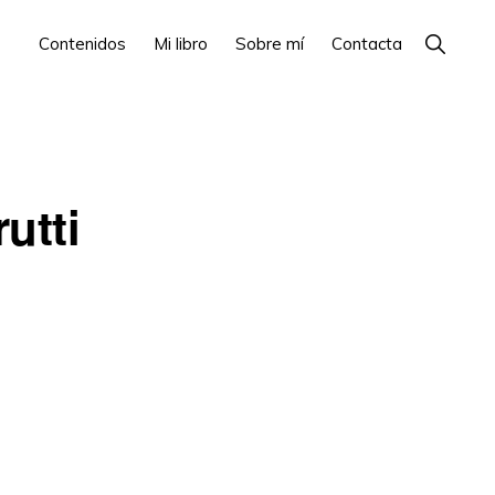
Show
Contenidos
Mi libro
Sobre mí
Contacta
Search
utti