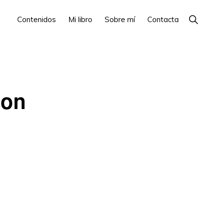
Show
Contenidos
Mi libro
Sobre mí
Contacta
Search
ion