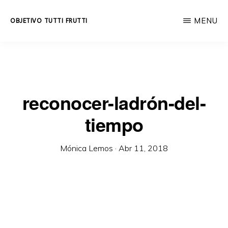
Skip
MENU
OBJETIVO TUTTI FRUTTI
to
Educación
main
integral
content
a
lo
reconocer-ladrón-del-
largo
tiempo
de
la
Mónica Lemos
·
Abr 11, 2018
vida.