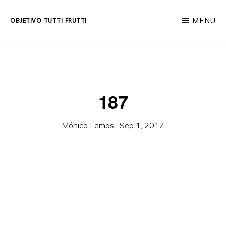
Skip
MENU
OBJETIVO TUTTI FRUTTI
to
Educación
main
integral
content
a
lo
187
largo
de
Mónica Lemos
·
Sep 1, 2017
la
vida.