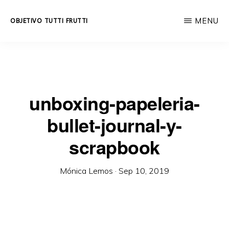
Skip
MENU
OBJETIVO TUTTI FRUTTI
to
Educación
main
integral
content
a
lo
unboxing-papeleria-
largo
bullet-journal-y-
de
la
scrapbook
vida.
Mónica Lemos
·
Sep 10, 2019