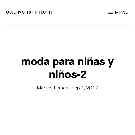
Skip
MENU
OBJETIVO TUTTI FRUTTI
to
Educación
main
integral
content
a
lo
moda para niñas y
largo
niños-2
de
la
Mónica Lemos
·
Sep 1, 2017
vida.