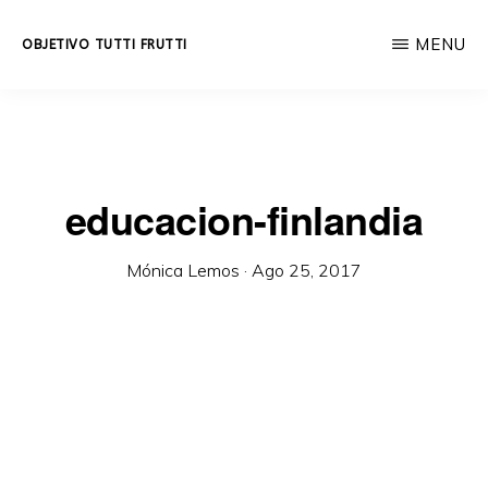
Skip
MENU
OBJETIVO TUTTI FRUTTI
to
Educación
main
integral
content
a
lo
educacion-finlandia
largo
de
Mónica Lemos
·
Ago 25, 2017
la
vida.