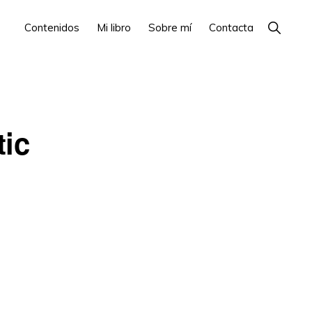
Show
Contenidos
Mi libro
Sobre mí
Contacta
Search
tic