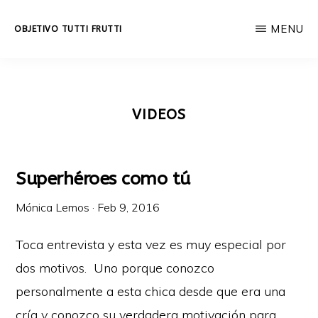
Skip
MENU
OBJETIVO TUTTI FRUTTI
to
Educación
main
integral
content
a
VIDEOS
lo
largo
de
Superhéroes como tú
la
Mónica Lemos
·
Feb 9, 2016
vida.
Toca entrevista y esta vez es muy especial por
dos motivos. Uno porque conozco
personalmente a esta chica desde que era una
cría y conozco su verdadera motivación para