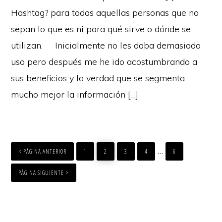
Hashtag? para todas aquellas personas que no
sepan lo que es ni para qué sirve o dónde se
utilizan. Inicialmente no les daba demasiado
uso pero después me he ido acostumbrando a
sus beneficios y la verdad que se segmenta
mucho mejor la información […]
PAGE
PAGE
PAGE
PAGE
PAGE
Interim
…
< PÁGINA ANTERIOR
1
2
3
4
6
pages
PÁGINA SIGUIENTE >
omitted