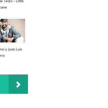
e Tears – Little
icane
nsi y Juan Luis
rra