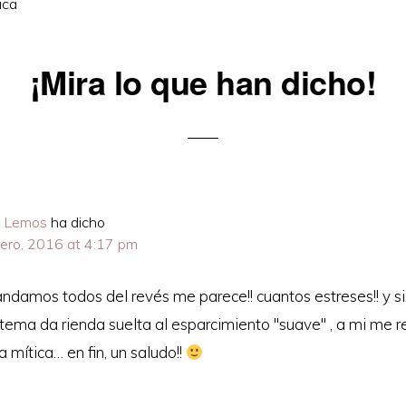
ica
¡Mira lo que han dicho!
ons
 Lemos
ha dicho
rero, 2016 at 4:17 pm
, andamos todos del revés me parece!! cuantos estreses!! y s
 tema da rienda suelta al esparcimiento "suave" , a mi me r
 mítica… en fin, un saludo!!