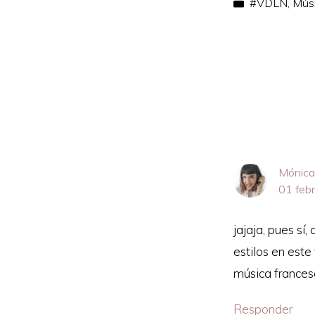
#VDLN
,
Mús
Reader
Interacti
Mónica
01 feb
jajaja, pues sí
estilos en este
música francesa
Responder