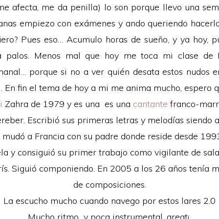
e afecta, me da penilla) lo son porque llevo una se
anas empiezo con exámenes y ando queriendo hacerlo 
iero? Pues eso… Acumulo horas de sueño, y ya hoy, 
a palos. Menos mal que hoy me toca mi clase de 
manal… porque si no a ver quién desata estos nudos 
 En fin el tema de hoy a mi me anima mucho, espero qu
di
Zahra de 1979 y es una es una
cantante
franco-marr
ereber. Escribió sus primeras letras y melodías siendo 
e mudó a Francia con su padre donde reside desde 199
ela y consiguió su primer trabajo como vigilante de sal
ís. Siguió componiendo. En 2005 a los 26 años tenía 
de composiciones.
La escucho mucho cuando navego por estos lares 2.0
Mucho ritmo y poca instrumental, great¡