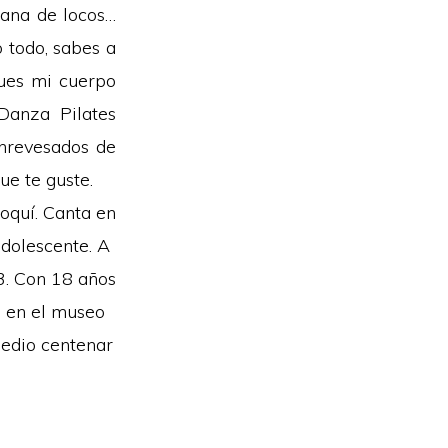
mana de locos…
todo, sabes a
pues mi cuerpo
Danza Pilates
enrevesados de
e te guste.
oquí. Canta en
adolescente. A
3. Con 18 años
a en el museo
medio centenar