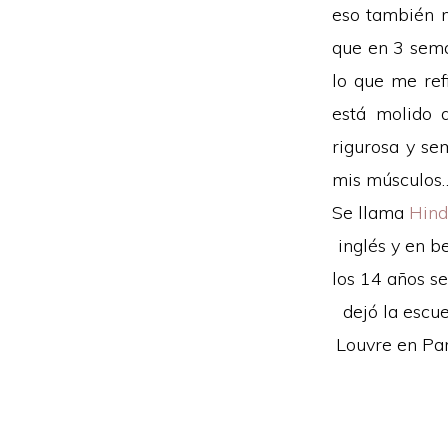
eso también m
que en 3 sem
lo que me ref
está molido 
rigurosa y se
mis músculos…
Se llama
Hin
inglés y en b
los 14 años s
dejó la escu
Louvre en Par