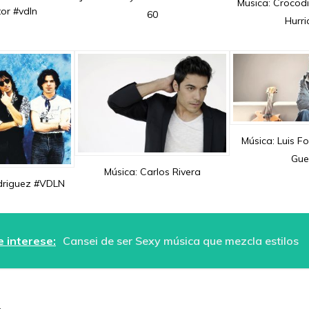
Musica: Crocodil
or #vdln
60
Hurr
Música: Luis Fo
Gue
Música: Carlos Rivera
driguez #VDLN
 interese:
Cansei de ser Sexy música que mezcla estilos