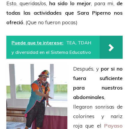
Esto, queridas/os,
ha sido lo mejor
, para mi,
de
todas las actividades que Sara Piperno nos
ofreció
. (Que no fueron pocas)
Puede que te interese:
TEA, TDAH
y diversidad en el Sistema Educativo
Después, y
por si no
fuera suficiente
para nuestros
abdominales
,
llegaron sonrisas de
colorines y nariz
roja que el
Payaso