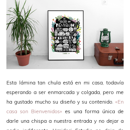
Esta lámina tan chula está en mi casa, todavía
esperando a ser enmarcada y colgada, pero me
ha gustado mucho su diseño y su contenido.
«En
Copyright © 2026 · Mónica Lemos - Objetivo tutti frutti
casa son Bienvenidos»
es una forma única de
SOBRE MI
ENLACES DE AFILIACIÓN
COOKIES
CONTACTA
darle una chispa a nuestra entrada y no dejar a