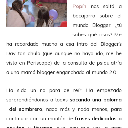
Popín
nos soltó a
bocajarro sobre el
mundo Blogger, ¿tú
sabes qué risas? Me
ha recordado mucho a esa intro del Blogger’s
Day tan chula (que aunque no haya ido, me he
visto en Periscope) de la consulta de psiquiatría
a una mamá blogger enganchada al mundo 2.0.
Ha sido un no para de reír. Ha empezado
sorprendiéndonos a todxs
sacando una paloma
del sombrero
, nada más y nada menos, para
continuar con un montón de
frases dedicadas a
adultos y jóvenes
, que, hay que ver la gran