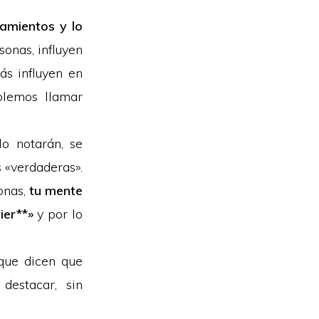
amientos y lo
sonas, influyen
ás influyen en
olemos llamar
lo notarán, se
 «verdaderas».
sonas,
tu mente
ier**»
y por lo
ue dicen que
destacar, sin