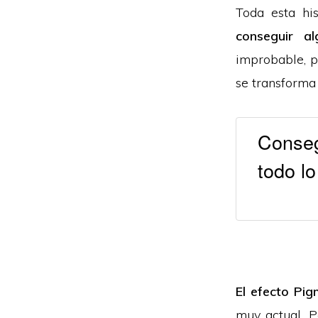
Toda esta his
conseguir al
improbable, p
se transforma 
Conseg
todo l
El efecto Pi
muy actual. P