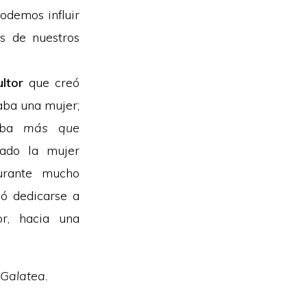
odemos influir
s de nuestros
ltor
que creó
aba una mujer;
taba
más que
ado la mujer
urante mucho
ió dedicarse a
r, hacia una
 Galatea.