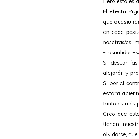
Pero esto es 
El efecto Pi
que ocasiona
en cada pasit
nosotras/os 
«casualidades»
Si desconfías
alejarán y pr
Si por el cont
estará abiert
tanto es más 
Creo que est
tienen nuest
olvidarse, que