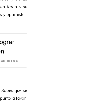
sta tarea
y su
 y optimistas,
ograr
ón
ARTIR EN X
. Sabes que se
punto a favor..