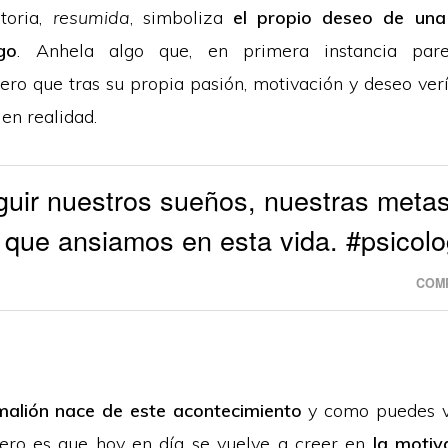
toria,
resumida
, simboliza
el propio deseo de una
go
. Anhela algo que, en primera instancia pa
ero que tras su propia pasión, motivación y deseo verí
en realidad.
uir nuestros sueños, nuestras metas
o que ansiamos en esta vida. #psicolo
COMP
gmalión nace de este acontecimiento
y como puedes v
ero es que hoy en día se vuelve a creer en
la motiv