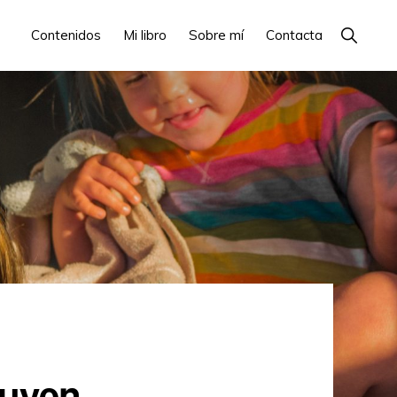
Show
Contenidos
Mi libro
Sobre mí
Contacta
Search
luyen