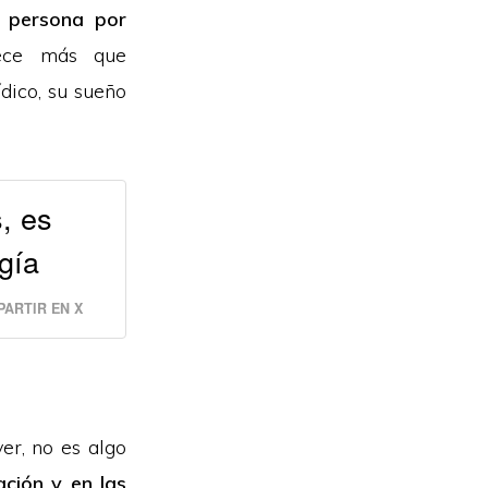
 persona por
rece más que
dico, su sueño
, es
gía
ARTIR EN X
er, no es algo
ación y en las