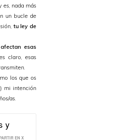
 y es, nada más
en un bucle de
isión,
tu ley de
 afectan esas
s claro, esas
transmiten.
omo los que os
) mi intención
ños/as.
s y
ARTIR EN X