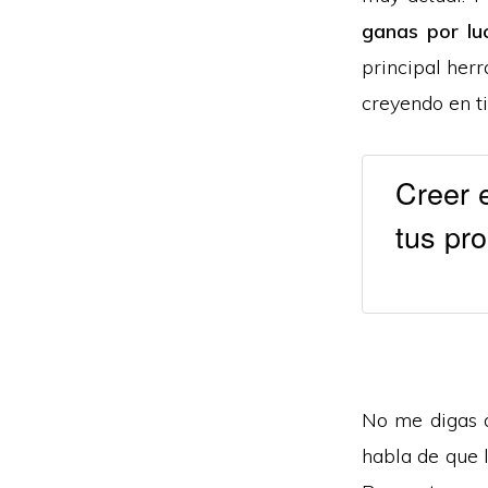
ganas por lu
principal her
creyendo en t
Creer 
tus pr
No me digas q
habla de que l