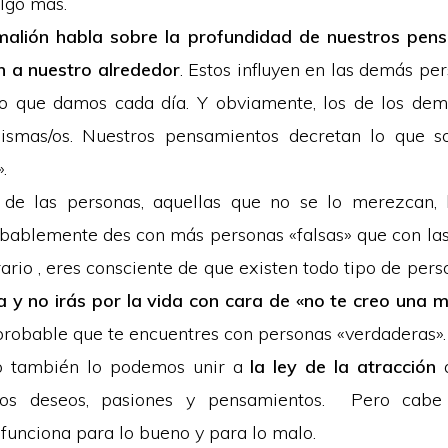
algo más.
gmalión habla sobre la profundidad de nuestros pens
n a nuestro alrededor
. Estos influyen en las demás per
o que damos cada día. Y obviamente, los de los dem
mismas/os. Nuestros pensamientos decretan lo que s
.
 de las personas, aquellas que no se lo merezcan, 
obablemente des con más personas «falsas» que con las
rario , eres consciente de que existen todo tipo de per
a y no irás por la vida con cara de «no te creo una m
probable que te encuentres con personas «verdaderas».
o también lo podemos unir a
la ley de la atracción
q
ros deseos, pasiones y pensamientos. Pero cabe 
 funciona para lo bueno y para lo malo.