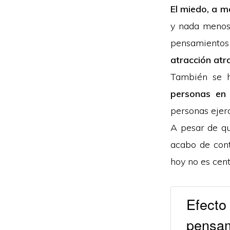
El miedo, a me
y nada menos,
pensamientos 
atracción atr
También se 
personas en 
personas eje
A pesar de qu
acabo de cont
hoy no es cent
Efecto
pensam