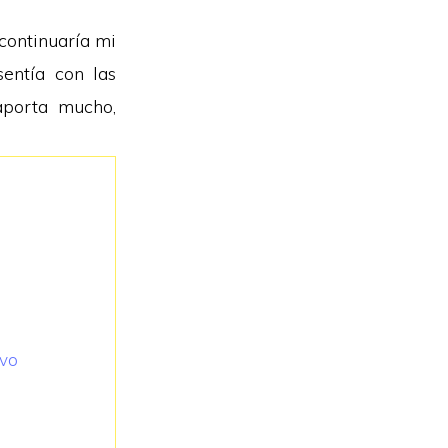
continuaría mi
entía con las
aporta mucho,
ivo