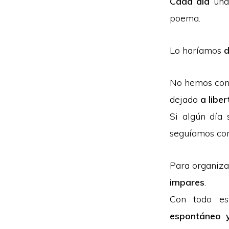
Cada día
una 
poema.
Lo haríamos
d
No hemos cong
dejado
a libe
Si algún día
seguíamos con
Para organiza
impares
.
Con todo es
espontáneo y