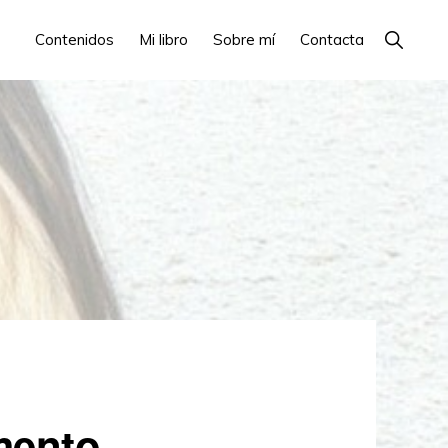
Show
Contenidos
Mi libro
Sobre mí
Contacta
Search
mento