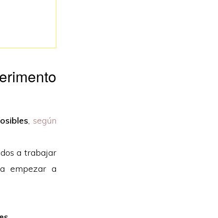
perimento
osibles
,
según
dos a trabajar
ara empezar a
es.