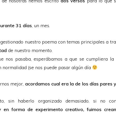
de nosotras hemos escrito
dos versos
para lo que s
urante 31 días
, un mes.
estionado nuestro poema con temas principales a tra
rtad
de nuestro momento.
 se nos pasaba, esperábamos a que se cumpliera la 
 normalidad (se nos puede pasar algún día
rnos mejor,
acordamos cual era la de los días pares y 
to, sin haberlo organizado demasiado, si no c
 en forma de experimento creativo, fuimos crea