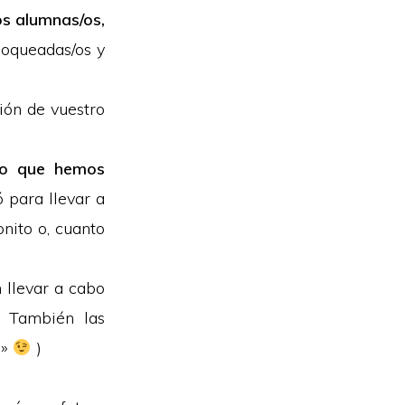
os alumnas/os,
oqueadas/os y
ión de vuestro
lo que hemos
ó para llevar a
onito o, cuanto
 llevar a cabo
. También las
s»
)