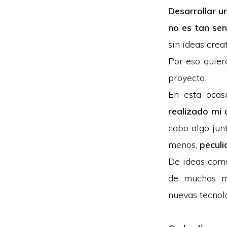
Desarrollar u
no es tan senc
sin ideas crea
Por eso quier
proyecto.
En esta oca
realizado mi
cabo algo junt
menos,
peculi
De ideas como
de muchas ma
nuevas tecnol