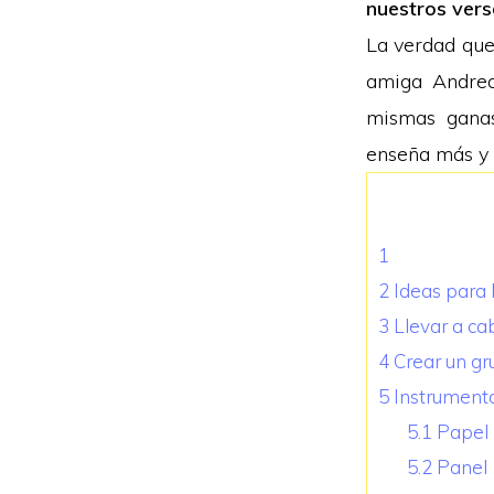
nuestros vers
La verdad que
amiga Andrea
mismas ganas
enseña más y f
1
2
Ideas para 
3
Llevar a cab
4
Crear un g
5
Instrumentos
5.1
Papel
5.2
Panel