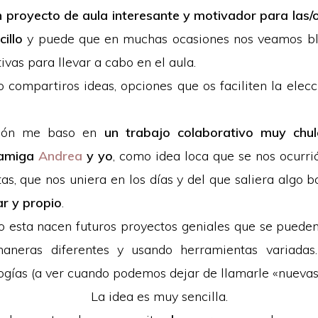
n proyecto de aula interesante y motivador para las/
illo
y puede que en muchas ocasiones nos veamos bl
tivas para llevar a cabo en el aula.
o compartiros ideas, opciones que os faciliten la elecc
sión me baso en
un trabajo colaborativo muy chu
 amiga
Andrea
y yo
, como idea loca que se nos ocurri
as, que nos uniera en los días y del que saliera algo b
ar y propio
.
 esta nacen futuros proyectos geniales que se pueden
neras diferentes y usando herramientas variadas
ogías (a ver cuando podemos dejar de llamarle «nueva
La idea es muy sencilla.