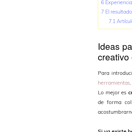
6
Experiencia
7
El resultad
7.1
Artícu
Ideas pa
creativo
Para introduc
herramientas
Lo mejor es
c
de forma col
acostumbrarno
Si ya existe 